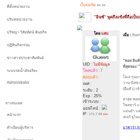
เว็บบอร์ด
>>
>>
ที่ตั้งหน่วยงาน
"อินซ์" พูดถึงแข้งที่ถือเป
บริบทหน่วยงาน
ปรัชญา วิสัยทัศน์ พันธกิจ
โดย
แสบ
เมื่อ :
จันท
ปฏิทินกิจกรรม
ข่าวสาร/ประชาสัมพันธ์
"พอล อินซ์
UID :
ไม่มีข้อมูล
ที่สุดของ "
โพสแล้ว
7
ระบบรดน้ำอัจฉริยะ
:
ตอบแล้ว
โอเล กุนนา
:
Administrator
วาน-บิสซาก
เพศ :
(ยืมตัว) เ
ระดับ : 2
Exp : 25%
ล่าสุด พอล
เข้าระบบ :
สารสนเทศ
โซลชาร์ แน
ออฟไลน์ :
แม่นยำ แล
IP
:
171.7.68.
xxx
หน้าแรก
เตอร์ ยูไ
บาคาร่า ถ
ทำเนียบผู้บริหาร